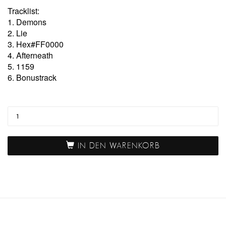
Tracklist:
1. Demons
2. Lie
3. Hex#FF0000
4. Afterneath
5. 1159
6. Bonustrack
DEMONS
TAPE
+
MAGAZIN
IN DEN WARENKORB
MENGE