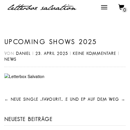
0
UPCOMING SHOWS 2025
VON
DANIEL
|
23. APRIL 2025
|
KEINE KOMMENTARE
|
NEWS
BEITRAGSNAVIGATION
←
NEUE SINGLE „FAVOURITE SHIRT“
NEUE SINGLE UND EP AUF DEM WEG.
→
NEUESTE BEITRÄGE